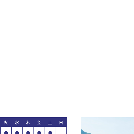
火
水
木
金
土
日
●
●
●
●
●
−