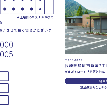
●
●
●
●
▲
−
▲ 土曜日の午後は16:30まで
始
終了させて頂く場合がございま
3000
3005
〒855-0862
長崎県島原市新湊2丁目
がまだすロード「島原外港IC
駐車
（亀山薬局みなとテラ