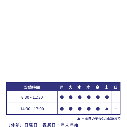
診療時間
月
火
水
木
金
土
日
8:30 - 11:30
●
●
●
●
●
●
−
14:30 - 17:00
●
●
●
●
●
▲
−
▲ 土曜日の午後は16:30まで
［休診］日曜日・祝祭日・年末年始