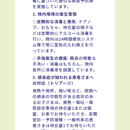
報に基づいた適切な感染予防策
を実施しています。
2. 院内環境の衛生管理
◇
定期的な消毒と換気
: ドアノ
ブ、おもちゃ、待合室の椅子な
どは定期的にアルコール消毒を
行い、院内は24時間換気システ
ム等で常に空気の入れ換えを行
っています。
◇
手指衛生の徹底
: 職員の頻繁な
手洗い・消毒はもちろん、院内
各所に消毒液を設置しています。
3. 感染症が疑われる患者さまへ
の対応（トリアージ）
発熱や発疹、強い咳など、周囲へ
の感染の可能性がある症状のあ
るお子さまは、発熱・嘔吐・風
邪症状専用の待合室2または個
室、お車でお待ちいただき、定期
受診・予防接種・一般外来の患
者さまは待合室1でお待ちいただ